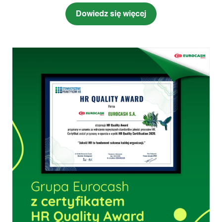
Wydarzenie było doskonała okazją do wymiany
Dowiedz się więcej
doświadczeń oraz przedstawienia możliwości rozwoju
w Grupie Eurocash. Podczas spotkania Karolina
opowiedziała o tym, jak wygląda przywództwo w Grupie
Eurocash oraz jakie działania realizujemy w obszarze
rozwoju liderów. Studenci mieli możliwość dowiedzieć
się, …