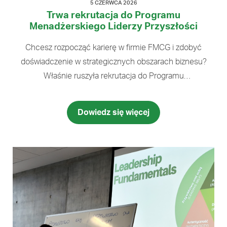
5 CZERWCA 2026
Trwa rekrutacja do Programu
Menadżerskiego Liderzy Przyszłości
Chcesz rozpocząć karierę w firmie FMCG i zdobyć
doświadczenie w strategicznych obszarach biznesu?
Właśnie ruszyła rekrutacja do Programu
Menadżerskiego Liderzy Przyszłości w Grupie
Eurocash. Program został stworzony z myślą
Dowiedz się więcej
o ambitnych osobach, które chcą rozwijać swoje
kompetencje menadżerskie i eksperckie, poznawać
funkcjonowanie biznesu od środa oraz budować swoją
ścieżkę kariery. Uczestnicy programu realizują projekty
i zadania dopasowane do swoich kompetencji
oraz zainteresowań, rozwijając …